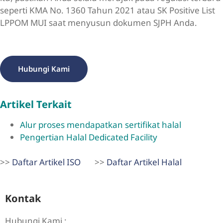
seperti KMA No. 1360 Tahun 2021 atau SK Positive List
LPPOM MUI saat menyusun dokumen SJPH Anda.
Hubungi Kami
Artikel Terkait
Alur proses mendapatkan sertifikat halal
Pengertian Halal Dedicated Facility
>>
Daftar Artikel ISO
>>
Daftar Artikel Halal
Kontak
Hubungi Kami :