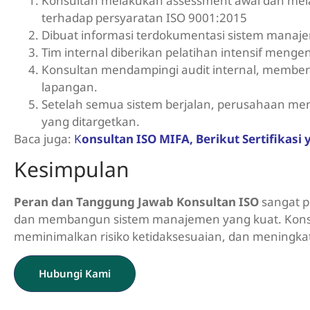
Konsultan melakukan assessment awal dan me
terhadap persyaratan ISO 9001:2015
Dibuat informasi terdokumentasi sistem manaj
Tim internal diberikan pelatihan intensif menge
Konsultan mendampingi audit internal, member
lapangan.
Setelah semua sistem berjalan, perusahaan menja
yang ditargetkan.
Baca juga:
K
onsultan ISO MIFA, Berikut Sertifikasi
Kesimpulan
Peran dan Tanggung Jawab Konsultan ISO
sangat p
dan membangun sistem manajemen yang kuat. Konsul
meminimalkan risiko ketidaksesuaian, dan meningkatk
Hubungi Kami