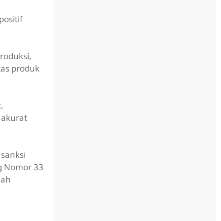
ositif
roduksi,
tas produk
.
 akurat
 sanksi
ng Nomor 33
dah