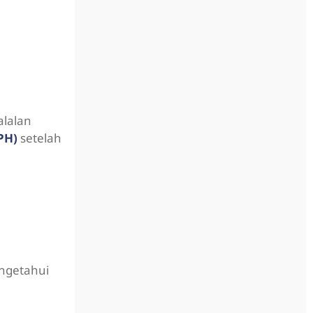
lalan
PH)
setelah
engetahui