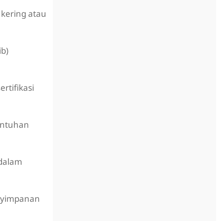
kering atau
ib)
rtifikasi
entuhan
 dalam
enyimpanan