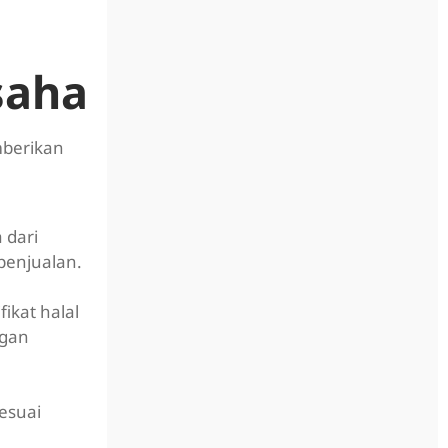
saha
mberikan
 dari
penjualan.
ikat halal
ngan
esuai