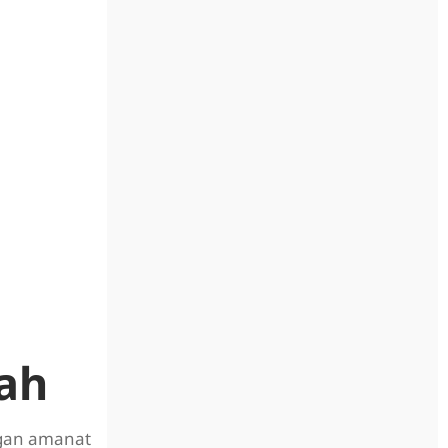
tah
ngan amanat