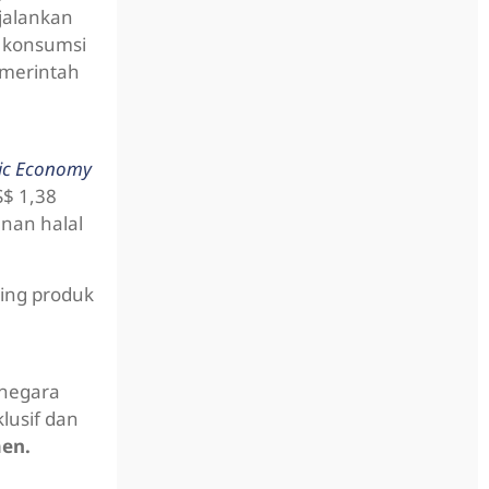
jalankan
i konsumsi
pemerintah
mic Economy
S$ 1,38
anan halal
aing produk
-negara
lusif dan
men.